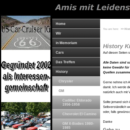
Home
You are here:
>> His
Wir
in Memoriam
History 
Cars
Auf diesen Seiten
Das Treffen
Alle Daten sind s
keine Gewähr für 
History
Quellen zusamme
Chrysler
Gerne nehme ich An
damit. Ich werde d
GM
natürlich auch mit 
Cadillac Eldorado
Sollte jemand sich 
1956-1958
Selbverständlich w
oder, falls gewünsc
Chevrolet El Camino
Danke
GM X-Bodies 1980-
1985
Gehe zu...